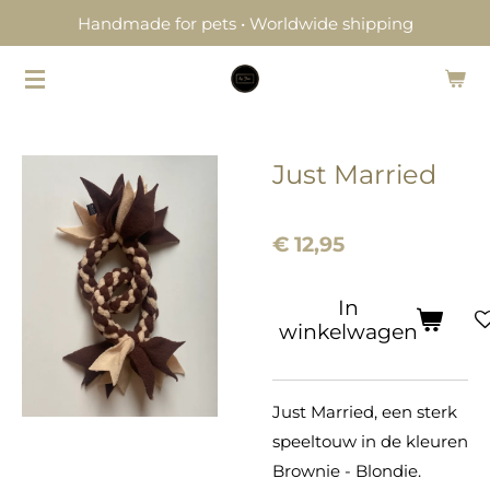
Handmade for pets • Worldwide shipping
Ga
direct
naar
de
hoofdinhoud
Just Married
€ 12,95
In
winkelwagen
Just Married, een sterk
speeltouw in de kleuren
Brownie - Blondie.