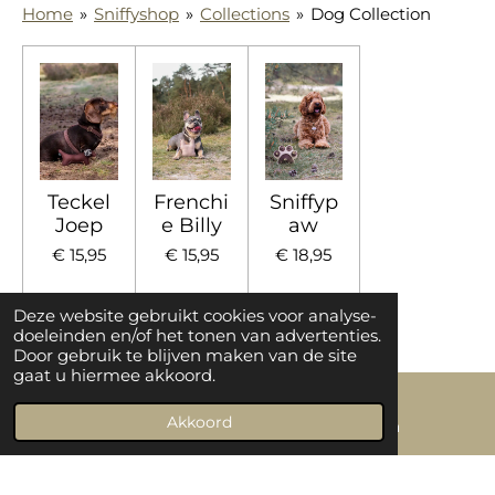
Home
»
Sniffyshop
»
Collections
»
Dog Collection
Teckel
Frenchi
Sniffyp
Joep
e Billy
aw
€ 15,95
€ 15,95
€ 18,95
Bekijk details
Bekijk details
Bekijk details
Deze website gebruikt cookies voor analyse-
doeleinden en/of het tonen van advertenties.
Door gebruik te blijven maken van de site
gaat u hiermee akkoord.
Akkoord
E-mailadres
Instagram
© 2020 - 2026 byjax.nl alle rechten voorbehouden,
niets
van onze website/producten/social media mag worden