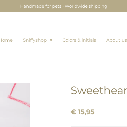
Handmade for pets • Worldwide shipping
Home
Sniffyshop
Colors & initials
About us
Sweetheart
€ 15,95