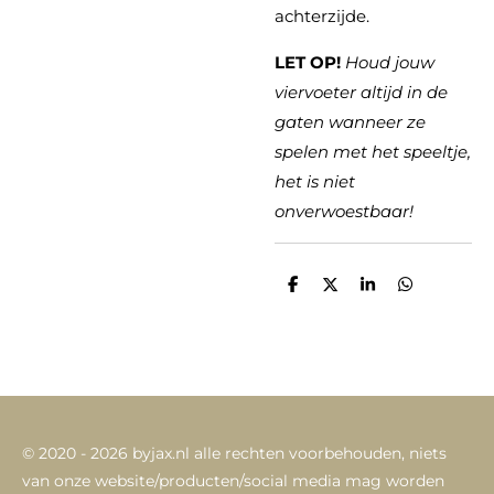
achterzijde.
LET OP!
Houd jouw
viervoeter altijd in de
gaten wanneer ze
spelen met het speeltje,
het is niet
onverwoestbaar!
D
D
S
D
e
e
h
e
l
e
a
l
e
l
r
e
n
e
n
© 2020 - 2026 byjax.nl alle rechten voorbehouden,
niets
van onze website/producten/social media mag worden