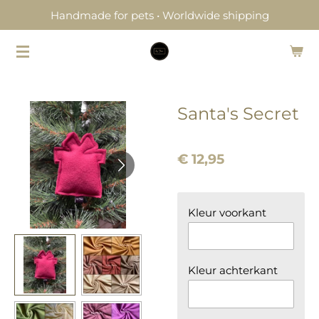
Handmade for pets • Worldwide shipping
Ga
direct
naar
de
hoofdinhoud
Santa's Secret
€ 12,95
Kleur voorkant
Kleur achterkant