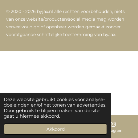
© 2020 - 2026 byjax.nl alle rechten voorbehouden,
niets
van onze website/producten/social media mag worden
verveelvoudigd of openbaar worden gemaakt zonder
voorafgaande schriftelijke toestemming van byJax.
Deze website gebruikt cookies voor analyse-
doeleinden en/of het tonen van advertenties.
Door gebruik te blijven maken van de site
gaat u hiermee akkoord.
Akkoord
E-mailadres
Instagram