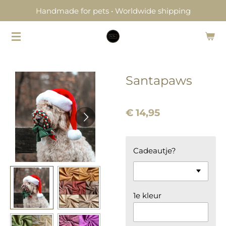
Handmade for pets • Worldwide shipping
Ga
direct
naar
de
hoofdinhoud
Santapaws
€ 14,95
Cadeautje?
1e kleur