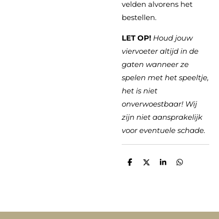
velden alvorens het
bestellen.
LET OP!
Houd jouw
viervoeter altijd in de
gaten wanneer ze
spelen met het speeltje,
het is niet
onverwoestbaar! Wij
zijn niet aansprakelijk
voor eventuele schade.
D
D
S
D
e
e
h
e
l
e
a
l
e
l
r
e
n
e
n