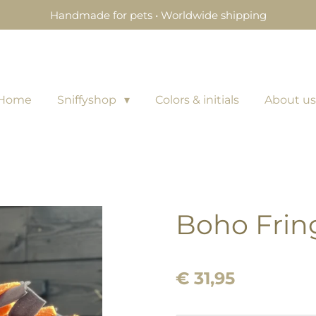
Handmade for pets • Worldwide shipping
Home
Sniffyshop
Colors & initials
About us
Boho Fring
€ 31,95