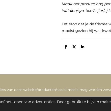
Maak het product nog pers
initialen/symbool/cijfer(s) 
Let erop dat je de frisbee 
mooist gezien hij wat kwet
D
D
S
e
e
h
l
e
a
e
l
r
n
e
iets van onze website/producten/social media mag worden ver
of het tonen van advertenties. Door gebruik te blijven make