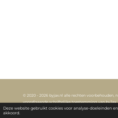
© 2020 - 2026 byjax.nl alle rechten voorbehouden,
n
voorafgaande schriftelijke toestemming van byJax.
Deze website gebruikt cookies voor analyse-doeleinden en/
akkoord.