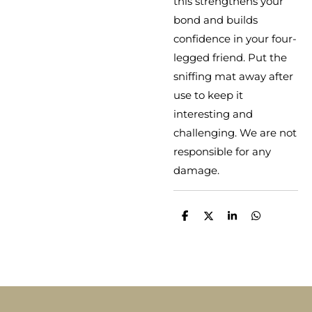
this strengthens your
bond and builds
confidence in your four-
legged friend. Put the
sniffing mat away after
use to keep it
interesting and
challenging. We are not
responsible for any
damage.
D
D
S
D
e
e
h
e
l
e
a
l
e
l
r
e
n
e
n