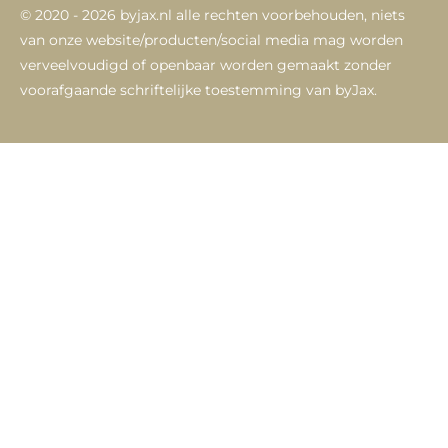
© 2020 - 2026 byjax.nl alle rechten voorbehouden,
niets
van onze website/producten/social media mag worden
verveelvoudigd of openbaar worden gemaakt zonder
voorafgaande schriftelijke toestemming van byJax.