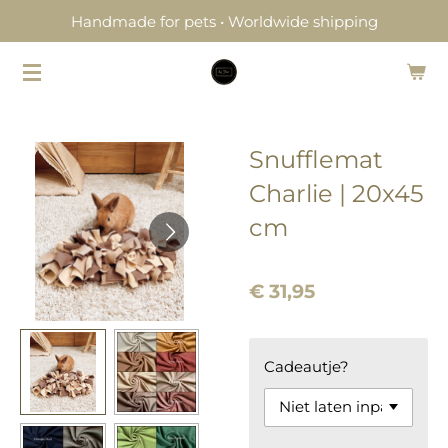
Handmade for pets • Worldwide shipping
Ga
direct
naar
de
hoofdinhoud
Snufflemat
Charlie | 20x45
cm
€ 31,95
Cadeautje?