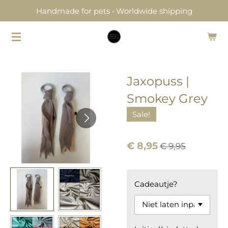
Handmade for pets • Worldwide shipping
Ga
direct
naar
de
hoofdinhoud
Jaxopuss |
Smokey Grey
Sale!
€ 8,95
€ 9,95
Cadeautje?