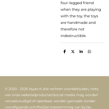
four-legged friend
when they are playing
with the toy, the toys
are handmade and
therefore not
indestructible.
D
D
S
D
e
e
h
e
l
e
a
l
e
l
r
e
n
e
n
© 2020 - 2026 byjax.nl alle rechten voorbehouden,
niets
van onze website/producten/social media mag worden
verveelvoudigd of openbaar worden gemaakt zonder
voorafgaande schriftelijke toestemming van byJax.