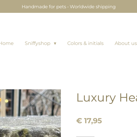
Handmade for pets • Worldwide shipping
Home
Sniffyshop
Colors & initials
About us
Luxury Hea
€ 17,95