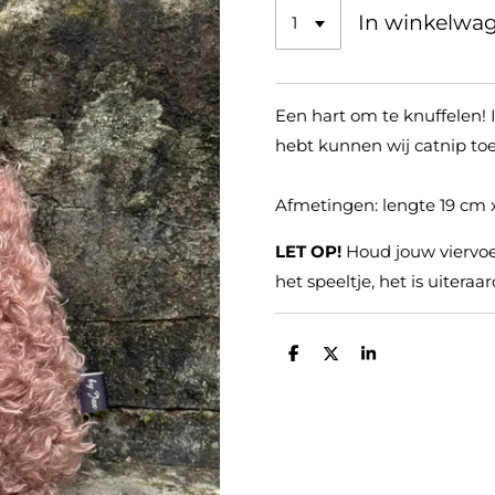
In winkelwa
Een hart om te knuffelen! I
hebt kunnen wij catnip to
Afmetingen: lengte 19 cm 
LET OP!
Houd jouw viervoe
het speeltje, het is uitera
D
D
S
e
e
h
l
e
a
e
l
r
n
e