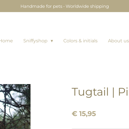
Handmade for pets • Worldwide shipping
Home
Sniffyshop
Colors & initials
About us
Tugtail | P
€ 15,95