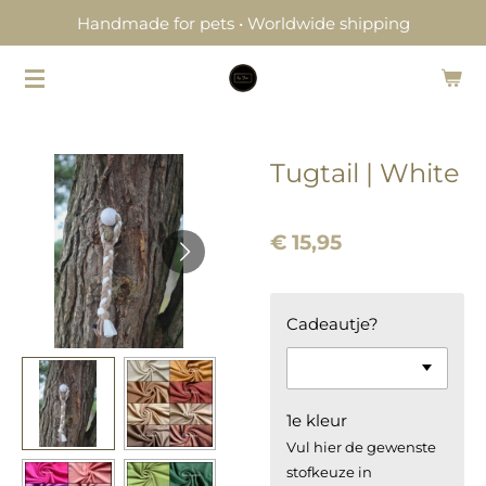
Handmade for pets • Worldwide shipping
Ga
direct
naar
de
hoofdinhoud
Tugtail | White
€ 15,95
Cadeautje?
1e kleur
Vul hier de gewenste
stofkeuze in