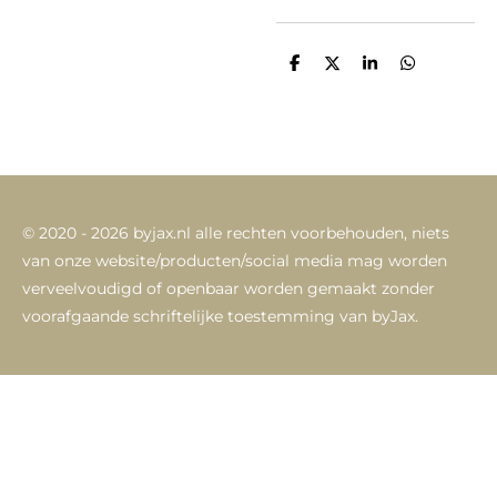
D
D
S
D
e
e
h
e
l
e
a
l
e
l
r
e
n
e
n
© 2020 - 2026 byjax.nl alle rechten voorbehouden,
niets
van onze website/producten/social media mag worden
verveelvoudigd of openbaar worden gemaakt zonder
voorafgaande schriftelijke toestemming van byJax.