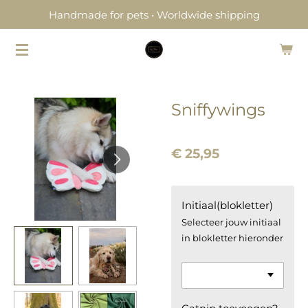
Handmade for pets • Worldwide shipping
Ga
direct
naar
de
hoofdinhoud
Sniffywings
€ 25,95
Initiaal(blokletter)
Selecteer jouw initiaal
in blokletter hieronder