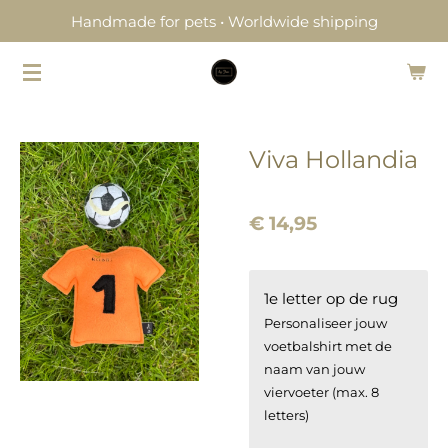
Handmade for pets • Worldwide shipping
Ga
direct
naar
de
hoofdinhoud
Viva Hollandia
€ 14,95
1e letter op de rug
Personaliseer jouw
voetbalshirt met de
naam van jouw
viervoeter (max. 8
letters)