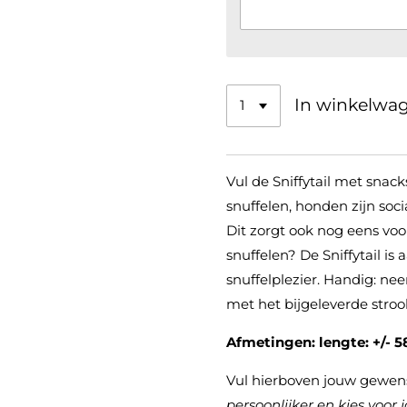
In winkelwa
Vul de Sniffytail met snack
snuffelen, honden zijn socia
Dit zorgt ook nog eens vo
snuffelen? De Sniffytail is 
snuffelplezier. Handig: ne
met het bijgeleverde stroo
Afmetingen: lengte: +/- 
Vul hierboven jouw gewens
persoonlijker en kies voor j