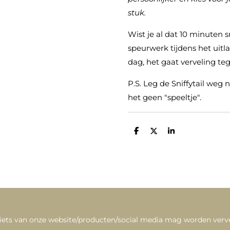
stuk.
Wist je al dat 10 minuten s
speurwerk tijdens het uitl
dag, het gaat verveling te
P.S. Leg de Sniffytail weg n
het geen "speeltje".
D
D
S
e
e
h
l
e
a
e
l
r
n
e
iets van onze website/producten/social media mag worden ver