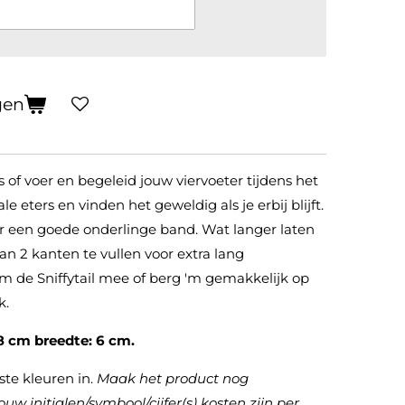
gen
s of voer en begeleid jouw viervoeter tijdens het
le eters en vinden het geweldig als je erbij blijft.
or een goede onderlinge band. Wat langer laten
aan 2 kanten te vullen voor extra lang
em de Sniffytail mee of berg 'm gemakkelijk op
k.
58 cm b
reedte: 6 cm.
te kleuren in.
Maak het product nog
ouw initialen/symbool/cijfer(s) kosten zijn per