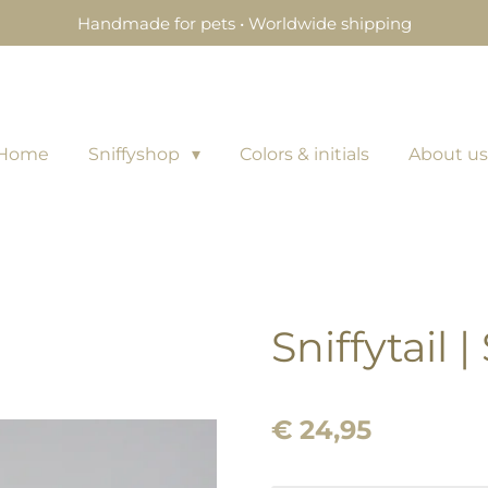
Handmade for pets • Worldwide shipping
Home
Sniffyshop
Colors & initials
About us
Sniffytail |
€ 24,95